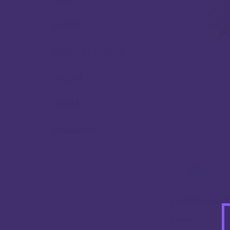
ATOMIZERI
DODACI ZA E-CIGARETE
TEKUĆINE
OTAPALA
DODATNA OPREMA
OPIS
OPIS
Za ljubitelje or
Pakiranje: 50 ml