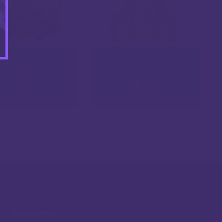
uice 50 ml – Cherry
Big Juice 50 ml – Kiwi Cactus
6.00
6.00
€
€
NEWSLETTER