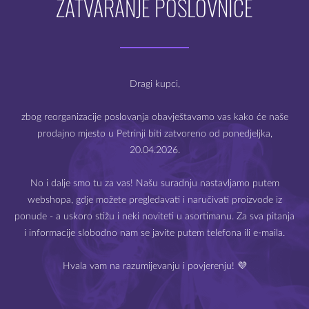
ZATVARANJE POSLOVNICE
, 30% VG
: Francuska
Dobro došli na webshop
Mysteria e-cigarete
odati jedan
nikotinski shot
(10 ml)
Dragi kupci,
odati 10 ml
baze
bez nikotina
zbog reorganizacije poslovanja obavještavamo vas kako će naše
rite bočicu i dobro protresite kako bi se sastojci pomiješali. Sp
prodajno mjesto u Petrinji biti zatvoreno od ponedjeljka,
20.04.2026.
Prodaja e-cigareta i e-tekućina dozvoljena je samo starijima
od 18 godina.
POVEZANI PROIZ
No i dalje smo tu za vas! Našu suradnju nastavljamo putem
webshopa, gdje možete pregledavati i naručivati proizvode iz
Molimo Vas da potvrdite svoju dob.
ponude - a uskoro stižu i neki noviteti u asortimanu. Za sva pitanja
i informacije slobodno nam se javite putem telefona ili e-maila.
 ZALIHAMA
NEMA NA ZALIHAMA
N
Hvala vam na razumijevanju i povjerenju! 💜
IZLAZ
IMAM 18 ILI VIŠE GODINA