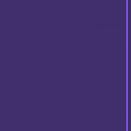
Sastav: 70% PG
Zemlja porijekla
Kako koristiti:
za 3 mg
– d
za 0 mg
– d
Nakon toga zatvo
NEMA NA