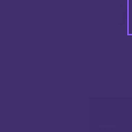
Big Juice 50 
6
IZBORNIK