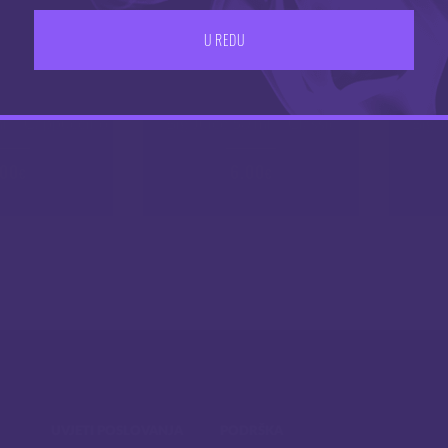
U REDU
ml – Cappuccino
Big Juice 50 ml – Classic
Big J
.00
6.00
€
€
UVJETI POSLOVANJA
PODRŠKA