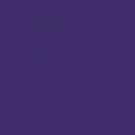
Početna
/
Trgovina
0
POČETNA
KOMPLETI E-CIGARETA
MODOVI