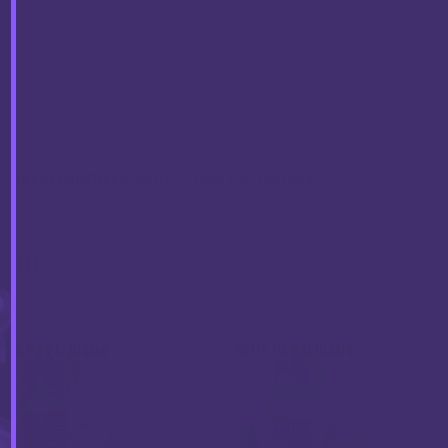
remno za korištenje odmah, steep nije potreban.
VODI
EMA NA ZALIHAMA
NEMA NA ZALIHAMA