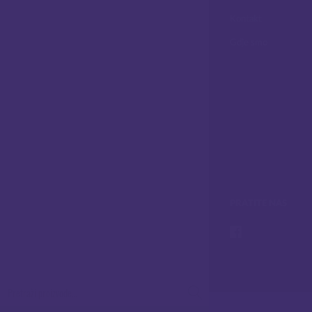
Kontakt
Gdje smo
PRATITE NAS
Pretraži: