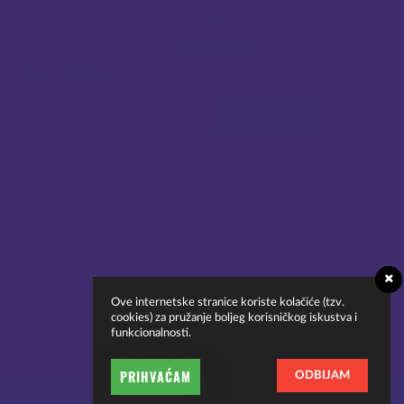
Prijavite sa na naš newsletter i budite
informirani o našim
popustima
i novim
ponudama
!
Ove internetske stranice koriste kolačiće (tzv.
cookies) za pružanje boljeg korisničkog iskustva i
funkcionalnosti.
PRIHVAĆAM
ODBIJAM