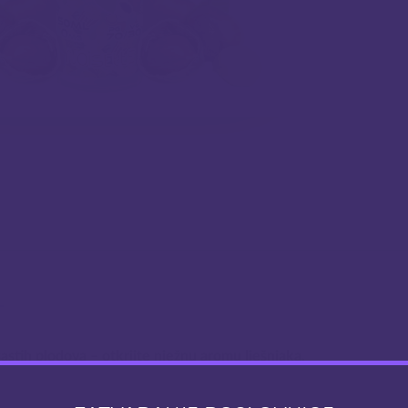
ašastih plodova – otkrijte nježnu aromu lješnjaka.
 tekućine u Chubby gorilla bočici od 60 ml.