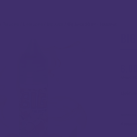
/
Tekućine
/
E-tekućine
/
Big Juice
/
Big Juice 50 ml – Hazelnut
BIG
6.0
(uključ. P
Lješnja
Nema na z
Kategori